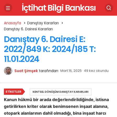
İçtihat Bilgi Bankası
Anasayfa
Danıştay Kararları
Danıştay 6. Dairesi Kararları
Danıştay 6. Dairesi E:
2022/849 K: 2024/185 T:
11.01.2024
Suat Şimşek
tarafından
Mart 16, 2025
49 kez okundu
ETIKETLER
KENTSEL DÖNÜŞÜM DANIŞTAY KARARLARI
Kanun hükmü bir arada değerlendirildiğinde, istisna
getirilirken kriter olarak benimsenen inşaat alanına,
otopark alanlarının dahil olmadığı, bina inşaat harcı