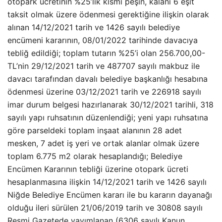
otopark ücretinin %25’lik kısmı peşin, kalanı 6 eşit
taksit olmak üzere ödenmesi gerektiğine ilişkin olarak
alınan 14/12/2021 tarih ve 1426 sayılı belediye
encümeni kararının, 08/01/2022 tarihinde davacıya
tebliğ edildiği; toplam tutarın %25’i olan 256.700,00-
TL’nin 29/12/2021 tarih ve 487707 sayılı makbuz ile
davacı tarafından davalı belediye başkanlığı hesabına
ödenmesi üzerine 03/12/2021 tarih ve 226918 sayılı
imar durum belgesi hazırlanarak 30/12/2021 tarihli, 318
sayılı yapı ruhsatının düzenlendiği; yeni yapı ruhsatına
göre parseldeki toplam inşaat alanının 28 adet
mesken, 7 adet iş yeri ve ortak alanlar olmak üzere
toplam 6.775 m2 olarak hesaplandığı; Belediye
Encümen Kararının tebliği üzerine otopark ücreti
hesaplanmasına ilişkin 14/12/2021 tarih ve 1426 sayılı
Niğde Belediye Encümen kararı ile bu kararın dayanağı
olduğu ileri sürülen 21/06/2019 tarih ve 30808 sayılı
Resmi Gazetede yayımlanan (6306 sayılı Kanun