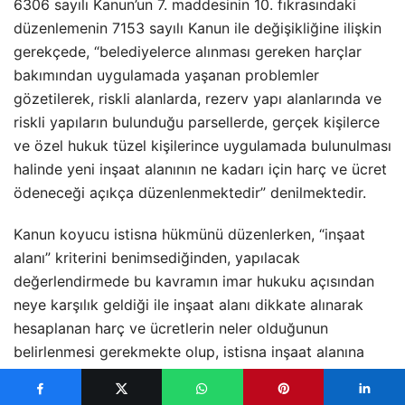
6306 sayılı Kanun’un 7. maddesinin 10. fıkrasındaki
düzenlemenin 7153 sayılı Kanun ile değişikliğine ilişkin
gerekçede, “belediyelerce alınması gereken harçlar
bakımından uygulamada yaşanan problemler
gözetilerek, riskli alanlarda, rezerv yapı alanlarında ve
riskli yapıların bulunduğu parsellerde, gerçek kişilerce
ve özel hukuk tüzel kişilerince uygulamada bulunulması
halinde yeni inşaat alanının ne kadarı için harç ve ücret
ödeneceği açıkça düzenlenmektedir” denilmektedir.
Kanun koyucu istisna hükmünü düzenlerken, “inşaat
alanı” kriterini benimsediğinden, yapılacak
değerlendirmede bu kavramın imar hukuku açısından
neye karşılık geldiği ile inşaat alanı dikkate alınarak
hesaplanan harç ve ücretlerin neler olduğunun
belirlenmesi gerekmekte olup, istisna inşaat alanına
bağlı olarak alınan harç ve ücretler yönünden
tanındığından bu hususun açıklığa kavuşturulması