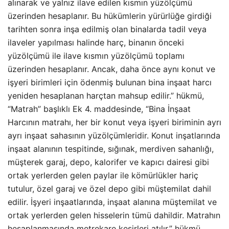
alınarak ve yalnız ilave edilen kısmın yüzölçümü
üzerinden hesaplanır. Bu hükümlerin yürürlüğe girdiği
tarihten sonra inşa edilmiş olan binalarda tadil veya
ilaveler yapılması halinde harç, binanın önceki
yüzölçümü ile ilave kısmın yüzölçümü toplamı
üzerinden hesaplanır. Ancak, daha önce aynı konut ve
işyeri birimleri için ödenmiş bulunan bina inşaat harcı
yeniden hesaplanan harçtan mahsup edilir.” hükmü,
“Matrah” başlıklı Ek 4. maddesinde, “Bina İnşaat
Harcının matrahı, her bir konut veya işyeri biriminin ayrı
ayrı inşaat sahasının yüzölçümleridir. Konut inşatlarında
inşaat alanının tespitinde, sığınak, merdiven sahanlığı,
müşterek garaj, depo, kalorifer ve kapıcı dairesi gibi
ortak yerlerden gelen paylar ile kömürlükler hariç
tutulur, özel garaj ve özel depo gibi müştemilat dahil
edilir. İşyeri inşaatlarında, inşaat alanına müştemilat ve
ortak yerlerden gelen hisselerin tümü dahildir. Matrahın
hesaplanmasında metrekare kesirleri atılır.” hükmü,