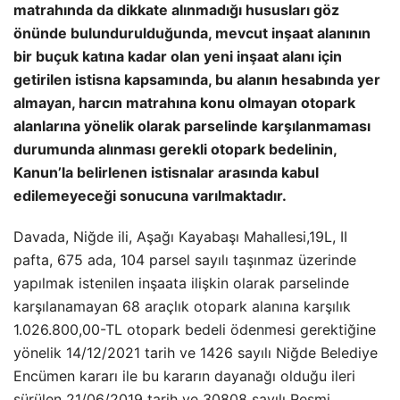
matrahında da dikkate alınmadığı hususları göz
önünde bulundurulduğunda, mevcut inşaat alanının
bir buçuk katına kadar olan yeni inşaat alanı için
getirilen istisna kapsamında, bu alanın hesabında yer
almayan, harcın matrahına konu olmayan otopark
alanlarına yönelik olarak parselinde karşılanmaması
durumunda alınması gerekli otopark bedelinin,
Kanun’la belirlenen istisnalar arasında kabul
edilemeyeceği sonucuna varılmaktadır.
Davada, Niğde ili, Aşağı Kayabaşı Mahallesi,19L, II
pafta, 675 ada, 104 parsel sayılı taşınmaz üzerinde
yapılmak istenilen inşaata ilişkin olarak parselinde
karşılanamayan 68 araçlık otopark alanına karşılık
1.026.800,00-TL otopark bedeli ödenmesi gerektiğine
yönelik 14/12/2021 tarih ve 1426 sayılı Niğde Belediye
Encümen kararı ile bu kararın dayanağı olduğu ileri
sürülen 21/06/2019 tarih ve 30808 sayılı Resmi