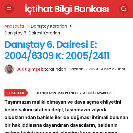
İçtihat Bilgi Bankası
Anasayfa
Danıştay Kararları
Danıştay 6. Dairesi Kararları
Danıştay 6. Dairesi E:
2004/6309 K: 2005/2411
Suat Şimşek
tarafından
Haziran 3, 2024
4 kez okundu
ETIKETLER
DANIŞTAYIN İMAR PLANLARIYLA İLGILI KARARLARI
Taşınmazın maliki olmayan ve dava açma ehliyetini
belde sakini sıfatına değil, taşınmazın zilyedi
olduklarından bahisle ileride doğması ihtimali bulunan
bir hak iddiasına dayandıran davacıların, beldenin
arıtma tesisi yer seçimi işlemine karşı dava açma