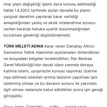
imar planı değişikliği işlemi dava konusu edilmediği
halde 1.4.2003 tarihinde açılan davada bu planın
yargısal denetimi yapılarak karar verildiği
anlaşıldığından yanlış ve eksik nitelendirme sonucu
verilen kararda hukuka uyarlık bulunmadığından
bozulması gerektiği düşünülmektedir.
TÜRK MİLLETİ ADINA
Karar veren Danıştay Altıncı
Dairesince Tetkik Hakiminin açıklamaları dinlendikten
ve dosyadaki belgeler incelendikten, İller Bankası
Genel Müdürlüğü’nün davalı idare yanında davaya
katılma istemi, uyuşmazlık konusu taşınmaz üzerine
inşa edilmesi istenilen arıtma tesisinin yapılması işini
üstlenmiş olması ve bu davanın sonucu ile yakından
ilgili olması nedeniyle kabul edildikten sonra işin gereği
görüşüldü:
Dava, İzmir, Gümüldür, … pafta, … parsel sayılı,