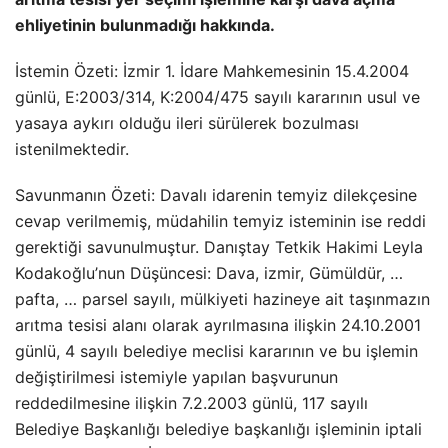
ehliyetinin bulunmadığı hakkında.
İstemin Özeti: İzmir 1. İdare Mahkemesinin 15.4.2004
günlü, E:2003/314, K:2004/475 sayılı kararının usul ve
yasaya aykırı olduğu ileri sürülerek bozulması
istenilmektedir.
Savunmanın Özeti: Davalı idarenin temyiz dilekçesine
cevap verilmemiş, müdahilin temyiz isteminin ise reddi
gerektiği savunulmuştur. Danıştay Tetkik Hakimi Leyla
Kodakoğlu’nun Düşüncesi: Dava, izmir, Gümüldür, …
pafta, … parsel sayılı, mülkiyeti hazineye ait taşınmazın
arıtma tesisi alanı olarak ayrılmasına ilişkin 24.10.2001
günlü, 4 sayılı belediye meclisi kararının ve bu işlemin
değiştirilmesi istemiyle yapılan başvurunun
reddedilmesine ilişkin 7.2.2003 günlü, 117 sayılı
Belediye Başkanlığı belediye başkanlığı işleminin iptali