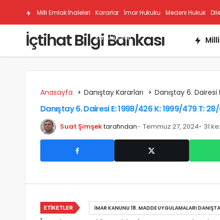
Milli Emlak İhaleleri
Kararlar
İmar Hukuku
Medeni Hukuk
Dil
İçtihat Bilgi Bankası
Kat Mülkiyeti
Mill
Anasayfa
Danıştay Kararları
Danıştay 6. Dairesi 
Danıştay 6. Dairesi E: 1998/426 K: 1999/479 T: 28
Suat Şimşek
tarafından
Temmuz 27, 2024
31 k
ETIKETLER
İMAR KANUNU 18. MADDE UYGULAMALARI DANIŞTA