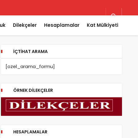
uk
Dilekçeler
Hesaplamalar
Kat Mülkiyeti
İÇTIHAT ARAMA
[ozel_arama_formu]
ÖRNEK DILEKÇELER
HESAPLAMALAR