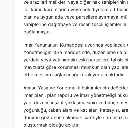
ve arazileri malikleri veya diğer hak sahiplerinin 
ile, kamu kurumlarına veya belediyelere ait bulun
planına uygun ada veya parsellere ayırmaya, müst
sahiplerine dağıtmaya ve resen tescil işlemlerini
bağlanmıştır.
İmar Kanununun 18.maddesi uyarınca yapılacak Ar
Yönetmeliğin 10/a maddesinde, düzenleme ile o
yerdeki veya yakınındaki eski parsellere tahsisi
mevzuata göre korunması mümkün olan yapıların t
ettirilmesinin sağlanacağı kuralı yer almaktadır.
Anılan Yasa ve Yönetmelik hükümlerinin değerle
imar planı, plan raporu ve imar yönetmeliği hük
yapı düzeni, inşaat yaklaşma sınırı ve bahçe mesa
yoğunluğu, taban alanı ve kat alanı katsayısı, ara
durumu göz önüne alınmak suretiyle sorunsuz, üz
oluşturmak olduğu açıktır.