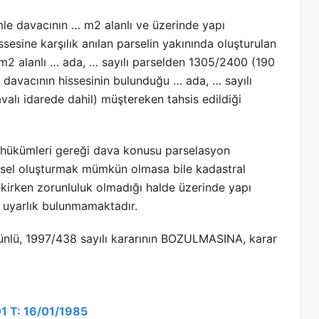
le davacının … m2 alanlı ve üzerinde yapı
esine karşılık anılan parselin yakınında oluşturulan
 m2 alanlı … ada, … sayılı parselden 1305/2400 (190
i, davacının hissesinin bulunduğu … ada, … sayılı
avalı idarede dahil) müştereken tahsis edildiği
 hükümleri gereği dava konusu parselasyon
arsel oluşturmak mümkün olmasa bile kadastral
ekirken zorunluluk olmadığı halde üzerinde yapı
 uyarlık bulunmamaktadır.
nlü, 1997/438 sayılı kararının BOZULMASINA, karar
01 T: 16/01/1985