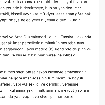
muvafakatı aranmaksızın birbirleri ile, yol fazlaları
an yerlerle birleştirmeye, bunları yeniden imar
akil, hisseli veya kat mülkiyeti esaslarına göre hak
 yaptırmaya belediyelerin yetkili olduğu kurala
azi ve Arsa Düzenlemesi ile İlgili Esaslar Hakkında
luşacak imar parsellerinin mümkün mertebe aynı
nin sağlanacağı, aynı madde (b) bendinde de plan ve
am ve hissesiz bir imar parseline intibak
ndirilmesinden parselasyon işlemiyle amaçlananın
ümlerine göre imar adasının tüm biçim ve boyutu,
feleri, yapı yüksekliği ve derinliği, yerleşme
zinin kullanma şekli, mülk sınırları, mevcut yapıların
erinde yapı yapmaya elverişli imar parseli