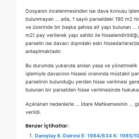
Dosyanın incelenmesinden ise dava konusu işlem
bulunmayan … ada, 1 sayılı parseldeki 190 m2 hiss
ve üzerinde bir başka şahısa ait yapı bulunan …
m2) pay verilerek yapı sahibi ile hisselendirildiğ
parselin ise davacı dışındaki eski hissedarlara(d
anlaşılmaktadır.
Bu durumda yukarıda anılan yasa ve yönetmelik
işlemiyle davacının hissesi oranında müstakil p
parselinin bulunduğu yerden hisse verilmesi ger
bulunan bir parselden hisse verilmesinde hukuka
Açıklanan nedenlerle … İdare Mahkemesinin … gü
verildi.
Benzer İçtihatlar:
Danıştay 6. Dairesi E: 1984/834 K: 1985/1