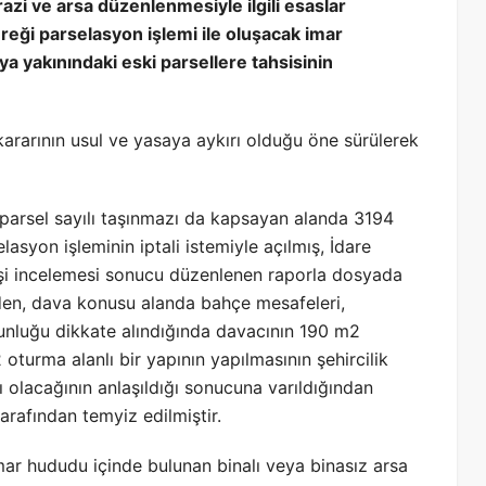
zi ve arsa düzenlenmesiyle ilgili esaslar
ği parselasyon işlemi ile oluşacak imar
 yakınındaki eski parsellere tahsisinin
ararının usul ve yasaya aykırı olduğu öne sürülerek
parsel sayılı taşınmazı da kapsayan alanda 3194
asyon işleminin iptali istemiyle açılmış, İdare
kişi incelemesi sonucu düzenlenen raporla dosyada
inden, dava konusu alanda bahçe mesafeleri,
unluğu dikkate alındığında davacının 190 m2
 oturma alanlı bir yapının yapılmasının şehircilik
ı olacağının anlaşıldığı sonucuna varıldığından
arafından temyiz edilmiştir.
imar hududu içinde bulunan binalı veya binasız arsa