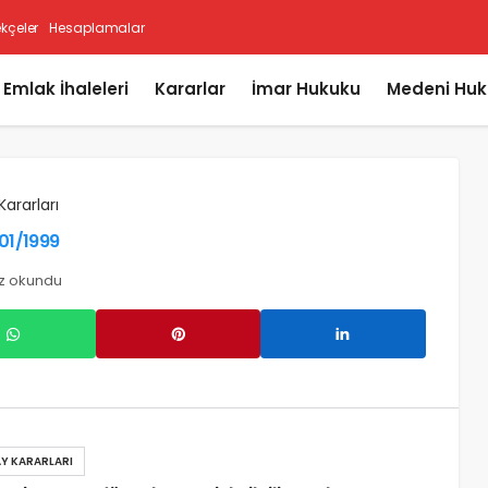
ekçeler
Hesaplamalar
i Emlak İhaleleri
Kararlar
İmar Hukuku
Medeni Huk
Kararları
/01/1999
ez okundu
Y KARARLARI