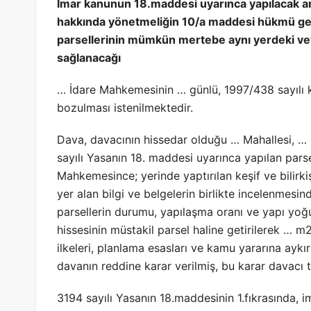
İmar kanunun 18.maddesi uyarınca yapılacak ara
hakkında yönetmeliğin 10/a maddesi hükmü gere
parsellerinin mümkün mertebe aynı yerdeki veya
sağlanacağı
… İdare Mahkemesinin … günlü, 1997/438 sayılı k
bozulması istenilmektedir.
Dava, davacının hissedar olduğu … Mahallesi, … 
sayılı Yasanın 18. maddesi uyarınca yapılan parsel
Mahkemesince; yerinde yaptırılan keşif ve bilir
yer alan bilgi ve belgelerin birlikte incelenmes
parsellerin durumu, yapılaşma oranı ve yapı yoğ
hissesinin müstakil parsel haline getirilerek … m2
ilkeleri, planlama esasları ve kamu yararına aykır
davanın reddine karar verilmiş, bu karar davacı t
3194 sayılı Yasanın 18.maddesinin 1.fıkrasında, 