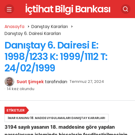
İçtihat Bilgi Bankası
Anasayfa
Danıştay Kararları
Danıştay 6. Dairesi Kararları
Danıştay 6. Dairesi E:
1998/1233 K: 1999/1112 T:
24/02/1999
Suat Şimşek
tarafından
Temmuz 27, 2024
14 kez okundu
ETIKETLER
İMAR KANUNU 18. MADDE UYGULAMALARI DANIŞTAY KARARLARI
3194 sayılı yasanın 18. maddesine göre yapılan
parselasyon işleminde hisselerin ferdileştirilmesinin