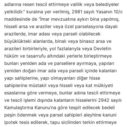
adlarına resen tescil ettirmeye valilik veya belediyeler
yetkilidir.” kuralına yer verilmiş, 2981 sayılı Yasanın 10/c
maddesinde de “İmar mevzuatına aykırı bina yapılmış,
hisseli arsa ve araziler veya özel parselasyona dayalı
arazilerde, imar adası veya parseli olabilecek
büyüklükteki alanlarda, binalı veya binasız arsa ve
arazileri birbirleriyle, yol fazlalarıyla veya Devletin
hüküm ve tasarrufu altındaki yerlerle birleştirmeye
bunları yeniden ada ve parsellere ayırmaya, yapıları
yeniden doğan imar ada veya parseli içinde kalanları
yapı sahiplerine, yapı olmayanları diğer hisse
sahiplerine müstakil veya hisseli veya kat mülkiyeti
esaslarına göre vermeye, bunlar adına tescil ettirmeye
ve tescil işlemi dışında kalanların hisselerini 2942 sayılı
Kamulaştırma Kanunu’na göre tespit edilecek bedeli
peşin ödenmek veya parsel sahipleri aleyhine kanuni
ipotek tesis edilerek, tapu sicilinden terkin ettirmeye