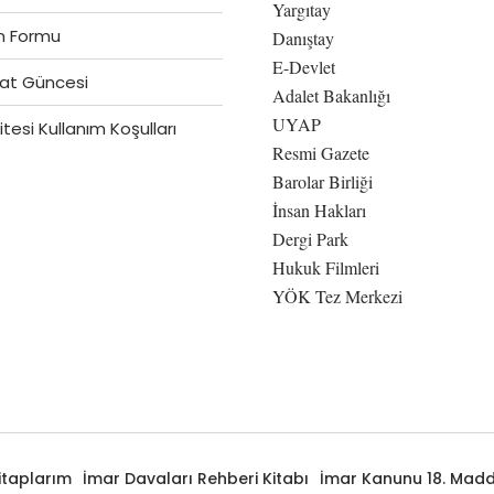
Yargıtay
im Formu
Danıştay
E-Devlet
at Güncesi
Adalet Bakanlığı
UYAP
tesi Kullanım Koşulları
Resmi Gazete
Barolar Birliği
İnsan Hakları
Dergi Park
Hukuk Filmleri
YÖK Tez Merkezi
itaplarım
İmar Davaları Rehberi Kitabı
İmar Kanunu 18. Madde