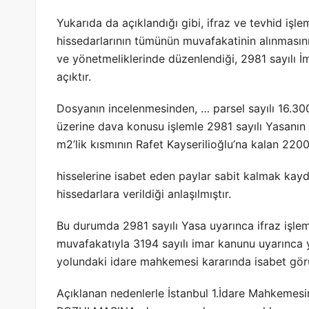
Yukarıda da açıklandığı gibi, ifraz ve tevhid işle
hissedarlarının tümünün muvafakatinin alınmasını
ve yönetmeliklerinde düzenlendiği, 2981 sayılı İ
açıktır.
Dosyanın incelenmesinden, … parsel sayılı 16.3
üzerine dava konusu işlemle 2981 sayılı Yasanın 
m2’lik kısmının Rafet Kayserilioğlu’na kalan 2200
hisselerine isabet eden paylar sabit kalmak kay
hissedarlara verildiği anlaşılmıştır.
Bu durumda 2981 sayılı Yasa uyarınca ifraz işlem
muvafakatıyla 3194 sayılı imar kanunu uyarınca 
yolundaki idare mahkemesi kararında isabet gör
Açıklanan nedenlerle İstanbul 1.İdare Mahkemesin