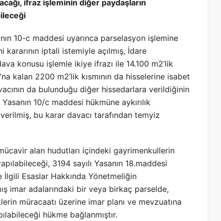
acağı, ifraz işleminin diğer paydaşların
ileceği
sanın 10-c maddesi uyarınca parselasyon işlemine
 kararının iptali istemiyle açılmış, İdare
a konusu işlemle ikiye ifrazı ile 14.100 m2’lik
na kalan 2200 m2’lik kısmının da hisselerine isabet
acının da bulunduğu diğer hissedarlara verildiğinin
ı Yasanın 10/c maddesi hükmüne aykırılık
verilmiş, bu karar davacı tarafından temyiz
ücavir alan hudutları içindeki gayrimenkullerin
yapılabileceği, 3194 sayılı Yasanın 18.maddesi
 İlgili Esaslar Hakkında Yönetmeliğin
ş imar adalarındaki bir veya birkaç parselde,
klerin müracaatı üzerine imar planı ve mevzuatına
pılabileceği hükme bağlanmıştır.