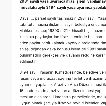
2981 sayılı yasa uyarınca ifraz işlemi yapılamay
muvafakatiyle 3194 sayılı yasa uyarınca yapılab
Dava, … parsel sayılı taşınmazın 2981 sayılı Ya
tabi tutulmasına ilişkin … sayılı belediye encümeni
Mahkemesince; 16300 m2’lik hisseli taşınmazın dav
kısmının paydaşlardan ifraz isteminde bulunan …’
eden paylar sabit kalmak kaydıyla aralarında dav
anlaşıldığından dava konusu işlem de 2981 sayıl
bulunmadığı gerekçesiyle davanın reddine karar 
edilmiştir.
3194 sayılı Yasanın 16.maddesinde, belediye ve m
resen veya müracaat üzerine tevhit ve ifrazının 
uyarınca yapılacak Arazi ve Arsa Düzenlemesi ile
15.maddesinde arazi ve arsa düzenlemesi yapılmı
meskun alanlardaki kadastro parsellerinde, mali
uygun olmak şartıyla ifraz ve tevhid işlemleri ya