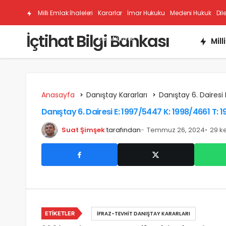
Milli Emlak İhaleleri
Kararlar
İmar Hukuku
Medeni Hukuk
Dil
İçtihat Bilgi Bankası
Kat Mülkiyeti
Mill
Anasayfa
Danıştay Kararları
Danıştay 6. Dairesi 
Danıştay 6. Dairesi E: 1997/5447 K: 1998/4661 T: 
Suat Şimşek
tarafından
Temmuz 26, 2024
29 k
ETIKETLER
İFRAZ-TEVHIT DANIŞTAY KARARLARI