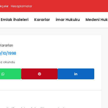
ekçeler
Hesaplamalar
i Emlak İhaleleri
Kararlar
İmar Hukuku
Medeni Huk
Kararları
19/10/1998
ez okundu