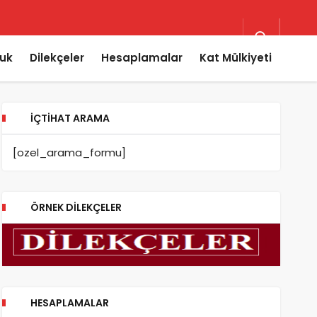
uk
Dilekçeler
Hesaplamalar
Kat Mülkiyeti
İÇTIHAT ARAMA
[ozel_arama_formu]
ÖRNEK DILEKÇELER
HESAPLAMALAR