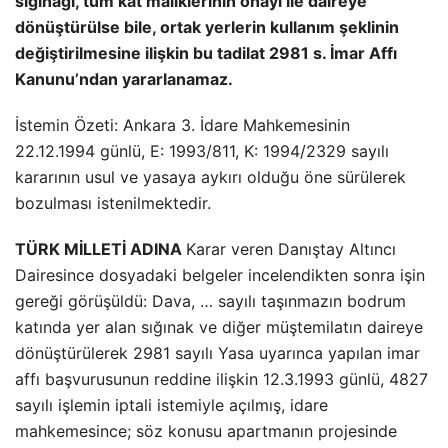
sığınağı, tüm kat maliklerinin onayı ile daireye
dönüştürülse bile, ortak yerlerin kullanım şeklinin
değiştirilmesine ilişkin bu tadilat 2981 s. İmar Affı
Kanunu’ndan yararlanamaz.
İstemin Özeti: Ankara 3. İdare Mahkemesinin
22.12.1994 günlü, E: 1993/811, K: 1994/2329 sayılı
kararının usul ve yasaya aykırı olduğu öne sürülerek
bozulması istenilmektedir.
TÜRK MİLLETİ ADINA
Karar veren Danıştay Altıncı
Dairesince dosyadaki belgeler incelendikten sonra işin
gereği görüşüldü: Dava, … sayılı taşınmazın bodrum
katında yer alan sığınak ve diğer müştemilatın daireye
dönüştürülerek 2981 sayılı Yasa uyarınca yapılan imar
affı başvurusunun reddine ilişkin 12.3.1993 günlü, 4827
sayılı işlemin iptali istemiyle açılmış, idare
mahkemesince; söz konusu apartmanın projesinde