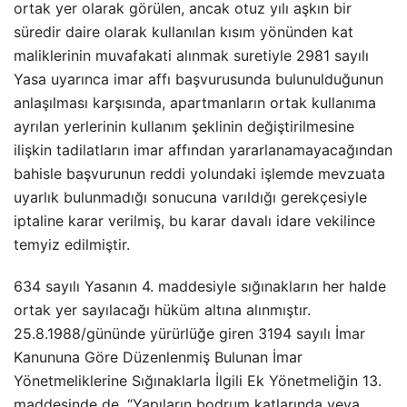
ortak yer olarak görülen, ancak otuz yılı aşkın bir
süredir daire olarak kullanılan kısım yönünden kat
maliklerinin muvafakati alınmak suretiyle 2981 sayılı
Yasa uyarınca imar affı başvurusunda bulunulduğunun
anlaşılması karşısında, apartmanların ortak kullanıma
ayrılan yerlerinin kullanım şeklinin değiştirilmesine
ilişkin tadilatların imar affından yararlanamayacağından
bahisle başvurunun reddi yolundaki işlemde mevzuata
uyarlık bulunmadığı sonucuna varıldığı gerekçesiyle
iptaline karar verilmiş, bu karar davalı idare vekilince
temyiz edilmiştir.
634 sayılı Yasanın 4. maddesiyle sığınakların her halde
ortak yer sayılacağı hüküm altına alınmıştır.
25.8.1988/gününde yürürlüğe giren 3194 sayılı İmar
Kanununa Göre Düzenlenmiş Bulunan İmar
Yönetmeliklerine Sığınaklarla İlgili Ek Yönetmeliğin 13.
maddesinde de, “Yapıların bodrum katlarında veya