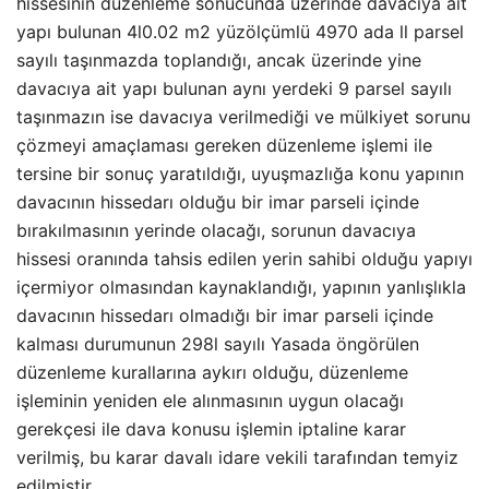
hissesinin düzenleme sonucunda üzerinde davacıya ait
yapı bulunan 4l0.02 m2 yüzölçümlü 4970 ada ll parsel
sayılı taşınmazda toplandığı, ancak üzerinde yine
davacıya ait yapı bulunan aynı yerdeki 9 parsel sayılı
taşınmazın ise davacıya verilmediği ve mülkiyet sorunu
çözmeyi amaçlaması gereken düzenleme işlemi ile
tersine bir sonuç yaratıldığı, uyuşmazlığa konu yapının
davacının hissedarı olduğu bir imar parseli içinde
bırakılmasının yerinde olacağı, sorunun davacıya
hissesi oranında tahsis edilen yerin sahibi olduğu yapıyı
içermiyor olmasından kaynaklandığı, yapının yanlışlıkla
davacının hissedarı olmadığı bir imar parseli içinde
kalması durumunun 298l sayılı Yasada öngörülen
düzenleme kurallarına aykırı olduğu, düzenleme
işleminin yeniden ele alınmasının uygun olacağı
gerekçesi ile dava konusu işlemin iptaline karar
verilmiş, bu karar davalı idare vekili tarafından temyiz
edilmiştir.