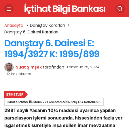
İçtihat Bilgi Bankası
Anasayfa
Danıştay Kararları
Danıştay 6. Dairesi Kararları
Danıştay 6. Dairesi E:
1994/3927 K: 1995/899
Suat Şimşek
tarafından
Temmuz 25, 2024
12 kez okundu
ETIKETLER
İMAR KANUNU 18. MADDE UYGULAMALARI DANIŞTAY KARARLARI
2981 sayılı Yasanın 10/c maddesi uyarınca yapılan
parselasyon işlemi sonucunda, hissesinden fazla yer
işgal etmek suretiyle inşa edilen imar mevzuatına