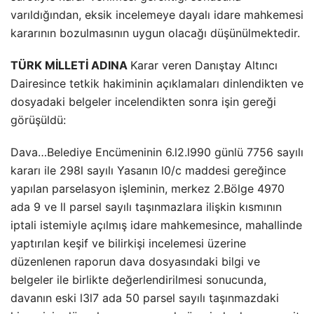
varıldığından, eksik incelemeye dayalı idare mahkemesi
kararının bozulmasının uygun olacağı düşünülmektedir.
TÜRK MİLLETİ ADINA
Karar veren Danıştay Altıncı
Dairesince tetkik hakiminin açıklamaları dinlendikten ve
dosyadaki belgeler incelendikten sonra işin gereği
görüşüldü:
Dava…Belediye Encümeninin 6.l2.l990 günlü 7756 sayılı
kararı ile 298l sayılı Yasanın l0/c maddesi gereğince
yapılan parselasyon işleminin, merkez 2.Bölge 4970
ada 9 ve ll parsel sayılı taşınmazlara ilişkin kısmının
iptali istemiyle açılmış idare mahkemesince, mahallinde
yaptırılan keşif ve bilirkişi incelemesi üzerine
düzenlenen raporun dava dosyasındaki bilgi ve
belgeler ile birlikte değerlendirilmesi sonucunda,
davanın eski l3l7 ada 50 parsel sayılı taşınmazdaki