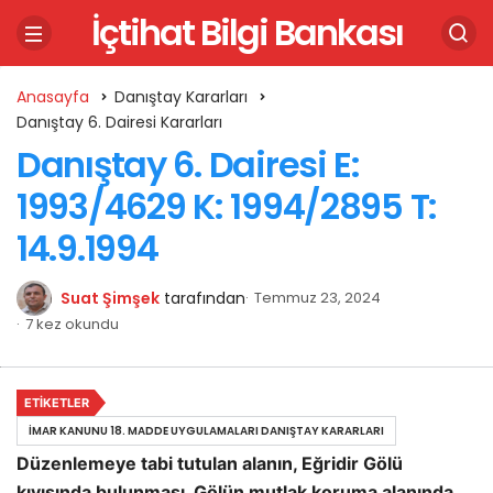
İçtihat Bilgi Bankası
Anasayfa
Danıştay Kararları
Danıştay 6. Dairesi Kararları
Danıştay 6. Dairesi E:
1993/4629 K: 1994/2895 T:
14.9.1994
Suat Şimşek
tarafından
Temmuz 23, 2024
7 kez okundu
ETIKETLER
İMAR KANUNU 18. MADDE UYGULAMALARI DANIŞTAY KARARLARI
Düzenlemeye tabi tutulan alanın, Eğridir Gölü
kıyısında bulunması, Gölün mutlak koruma alanında