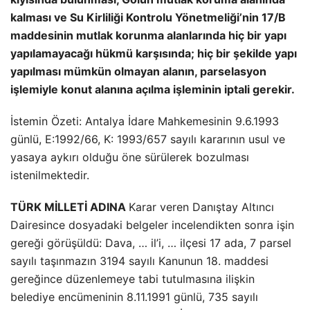
kalması ve Su Kirliliği Kontrolu Yönetmeliği’nin 17/B
maddesinin mutlak korunma alanlarında hiç bir yapı
yapılamayacağı hükmü karşısında; hiç bir şekilde yapı
yapılması mümkün olmayan alanın, parselasyon
işlemiyle konut alanına açılma işleminin iptali gerekir.
İstemin Özeti: Antalya İdare Mahkemesinin 9.6.1993
günlü, E:1992/66, K: 1993/657 sayılı kararının usul ve
yasaya aykırı olduğu öne sürülerek bozulması
istenilmektedir.
TÜRK MİLLETİ ADINA
Karar veren Danıştay Altıncı
Dairesince dosyadaki belgeler incelendikten sonra işin
gereği görüşüldü: Dava, … il’i, … ilçesi 17 ada, 7 parsel
sayılı taşınmazın 3194 sayılı Kanunun 18. maddesi
gereğince düzenlemeye tabi tutulmasına ilişkin
belediye encümeninin 8.11.1991 günlü, 735 sayılı