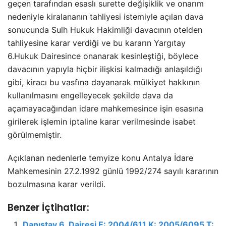
geçen tarafından esaslı surette değişiklik ve onarım
nedeniyle kiralananın tahliyesi istemiyle açılan dava
sonucunda Sulh Hukuk Hakimliği davacının otelden
tahliyesine karar verdiği ve bu kararın Yargıtay
6.Hukuk Dairesince onanarak kesinleştiği, böylece
davacının yapıyla hiçbir ilişkisi kalmadığı anlaşıldığı
gibi, kiracı bu vasfına dayanarak mülkiyet hakkının
kullanılmasını engelleyecek şekilde dava da
açamayacağından idare mahkemesince işin esasına
girilerek işlemin iptaline karar verilmesinde isabet
görülmemiştir.
Açıklanan nedenlerle temyize konu Antalya İdare
Mahkemesinin 27.2.1992 günlü 1992/274 sayılı kararının
bozulmasına karar verildi.
Benzer İçtihatlar:
Danıştay 6. Dairesi E: 2004/611 K: 2005/6095 T: