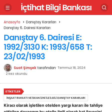
İçtihat Bilgi Bankası
Anasayfa
Danıştay Kararları
Danıştay 6. Dairesi Kararları
Danıştay 6. Dairesi E:
1992/3130 K: 1993/658 T:
23/02/1993
Suat Şimşek
tarafından
Temmuz 18, 2024
2 kez okundu
ETIKETLER
İNŞAAT RUHSATI VE İSKAN İZNI ILE İLGILI DANIŞTAY KARARLARI
Kiracı olarak işletilen otelden yargı kararı ile tahliye
ettirilen davacının bu otelle ilgili olarak kat ilavesini