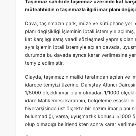
Taşınmaz sahibi ile taşınmaz üzerinde kat karşı
müteahhidin o taşınmazla ilgili imar planı değiş
Dava, taşınmazın park, müze ve kütüphane yeri ol
planı değişikliği işleminin iptali istemiyle açıl
kat karşılığı satış vaadi sözleşmesi yapmış olan
aynı işlemin iptali istemiyle açılan davada, uyuşm
durumda bu davada ayrıca karar verilmesine yer 
temyiz edilmiştir.
Olayda, taşınmazın maliki tarafından açılan ve im
idarece temyizi üzerine, Danıştay Altıncı Dairesi
1/5000 ölçekli imar planı olmadan 1/1000 ölçekl
idare Mahkemesi kararının, bölgeleme esaslarını
hiyerarşisinde üst ölçekte bir nazım imar planı n
bulunmadığı, varsa, uyuşmazlık konusu 1/1000 öl
olup olmadığı belirlendikten sonra karar verilme