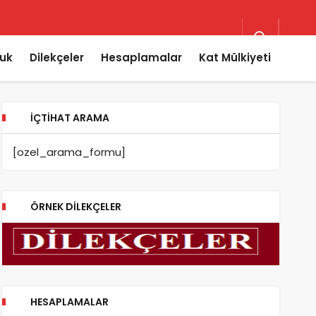
uk
Dilekçeler
Hesaplamalar
Kat Mülkiyeti
İÇTIHAT ARAMA
[ozel_arama_formu]
ÖRNEK DILEKÇELER
HESAPLAMALAR