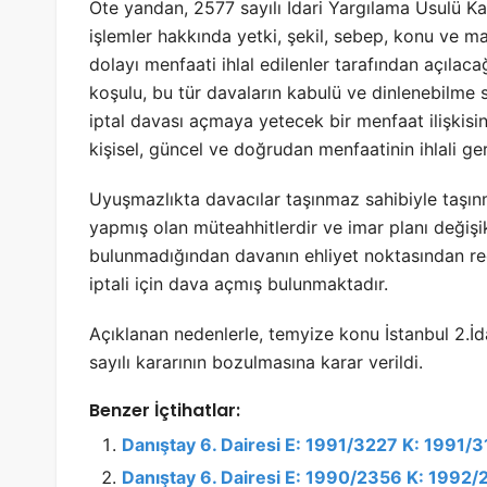
Öte yandan, 2577 sayılı İdari Yargılama Usulü K
işlemler hakkında yetki, şekil, sebep, konu ve ma
dolayı menfaati ihlal edilenler tarafından açılac
koşulu, bu tür davaların kabulü ve dinlenebilme si
iptal davası açmaya yetecek bir menfaat ilişkisi
kişisel, güncel ve doğrudan menfaatinin ihlali ger
Uyuşmazlıkta davacılar taşınmaz sahibiyle taşınm
yapmış olan müteahhitlerdir ve imar planı değişik
bulunmadığından davanın ehliyet noktasından redd
iptali için dava açmış bulunmaktadır.
Açıklanan nedenlerle, temyize konu İstanbul 2.
sayılı kararının bozulmasına karar verildi.
Benzer İçtihatlar:
Danıştay 6. Dairesi E: 1991/3227 K: 1991/
Danıştay 6. Dairesi E: 1990/2356 K: 1992