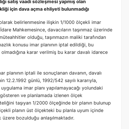
lığı satış vaadi sözleşmesi yapmış olan
ikliği için dava açma ehliyeti bulunmadığı
arak belirlenmesine ilişkin 1/1000 ölçekli imar
mış, İdare Mahkemesince, davacıların taşınmaz üzerinde
 müteahhitler olduğu, taşınmazın maliki tarafından
azlık konusu imar planının iptal edildiği, bu
olmadığına karar verilmiş bu karar davalı idarece
ar planının iptali ile sonuçlanan davanın, davalı
nin 12.2.1992 günlü, 1992/542 sayılı kararıyla,
i uygulama imar planı yapılamayacağı yolundaki
 gösteren ve planlamada izlenen ölçek
iteliğini taşıyan 1/2000 ölçeğinde bir planın bulunup
çekli planın üst ölçekteki bu planla uyum içinde
k üzere bozulduğu anlaşılmaktadır.