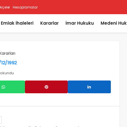
ekçeler
Hesaplamalar
i Emlak İhaleleri
Kararlar
İmar Hukuku
Medeni Huk
Kararları
6/12/1992
 okundu