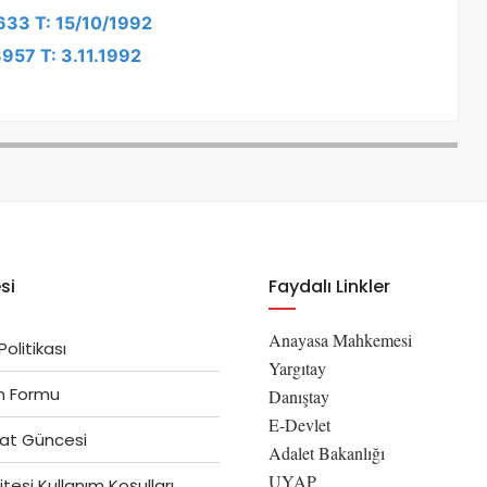
3633 T: 15/10/1992
3957 T: 3.11.1992
si
Faydalı Linkler
Anayasa Mahkemesi
 Politikası
Yargıtay
im Formu
Danıştay
E-Devlet
at Güncesi
Adalet Bakanlığı
UYAP
tesi Kullanım Koşulları