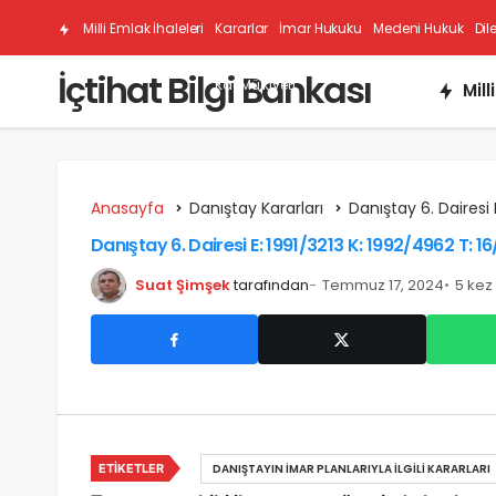
Milli Emlak İhaleleri
Kararlar
İmar Hukuku
Medeni Hukuk
Dil
İçtihat Bilgi Bankası
Kat Mülkiyeti
Mill
Anasayfa
Danıştay Kararları
Danıştay 6. Dairesi 
Danıştay 6. Dairesi E: 1991/3213 K: 1992/4962 T: 1
Suat Şimşek
tarafından
Temmuz 17, 2024
5 kez
ETIKETLER
DANIŞTAYIN İMAR PLANLARIYLA İLGILI KARARLARI