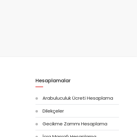
Hesaplamalar
Arabuluculuk Ücreti Hesaplama
Dilekçeler
Gecikme Zammı Hesaplama
İcra Masrafı Hesaplama