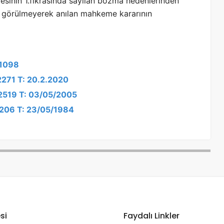
esinin 1.fıkrasında sayılan bozma nedenlerinden
e görülmeyerek anılan mahkeme kararının
/1098
2271 T: 20.2.2020
/2519 T: 03/05/2005
/2206 T: 23/05/1984
si
Faydalı Linkler