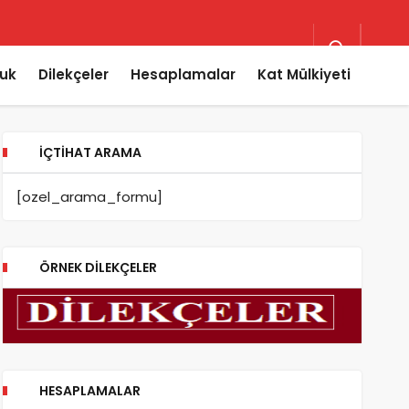
uk
Dilekçeler
Hesaplamalar
Kat Mülkiyeti
İÇTIHAT ARAMA
[ozel_arama_formu]
ÖRNEK DILEKÇELER
HESAPLAMALAR