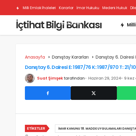
Milli Emlak İhaleleri
Kararlar
İmar Hukuku
Medeni Hukuk
Dil
İçtihat Bilgi Bankası
Kat Mülkiyeti
Mill
Anasayfa
Danıştay Kararları
Danıştay 6. Dairesi 
Danıştay 6. Dairesi E: 1987/76 K: 1987/970 T: 21/1
Suat Şimşek
tarafından
Haziran 29, 2024
9 kez
ETIKETLER
İMAR KANUNU 18. MADDE UYGULAMALARI DANIŞTA