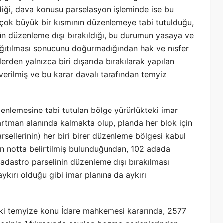
ldiği, dava konusu parselasyon işleminde ise bu
 çok büyük bir kısmının düzenlemeye tabi tutulduğu,
ün düzenleme dışı bırakıldığı, bu durumun yasaya ve
dağıtılması sonucunu doğurmadığından hak ve nısfer
erden yalnızca biri dışarıda bırakılarak yapılan
erilmiş ve bu karar davalı tarafından temyiz
zenlemesine tabi tutulan bölge yürürlükteki imar
partman alanında kalmakta olup, planda her blok için
arsellerinin) her biri birer düzenleme bölgesi kabul
n notta belirtilmiş bulunduğundan, 102 adada
adastro parselinin düzenleme dışı bırakılması
aykırı olduğu gibi imar planına da aykırı
aki temyize konu İdare mahkemesi kararında, 2577