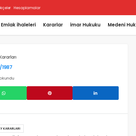
ekçeler
Hesaplamalar
i Emlak İhaleleri
Kararlar
İmar Hukuku
Medeni Huk
Kararları
0/1987
 okundu
Y KARARLARI