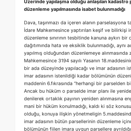
Üzerinde yapılaşma olduğu anlaşılan kadastro pa
düzenleme yapılmasında isabet bulunmadığı
Dava, taşınmazı da içeren alanın parselasyona tabi
İdare Mahkemesince yaptırılan keşif ve bilirkiş
düzenleme sınırının tesbitinde kanuna aykırı bir 
dağıtımında hata ve eksiklik bulunmadığı, aynı 
yapılmış olduğundan düzenlemeye alınmasında zo
Mahkemesince 3194 sayılı Yasanın 18.maddesini
bir ada düzeyinde yapılacağı ve imar adasının i
imar adasının istenildiği kadar bölümünün düzen
maddenin 6.fıkrasında “herhangi bir parselden b
Ancak bu hüküm o parselde imar planı ile yenide
denilerek ortaklık payının yeniden alınmasına en
mani bir hüküm konulmadığı, kaldı ki söz konu
olduğu, konuya ilişkin yönetmeligin 5.maddesinde
imar adasının bütün parsellerinin düzenleme içind
bölümünün fiilen imara uygun parsellere ayrıldığ