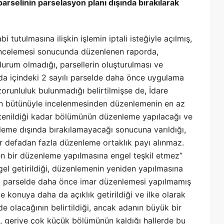
rselinin parselasyon planı dışında bırakılarak
 tutulmasına ilişkin işlemin iptali isteğiyle açılmış,
i incelemesi sonucunda düzenlenen raporda,
durum olmadığı, parsellerin oluşturulması ve
ada içindeki 2 sayılı parselde daha önce uygulama
runluluk bulunmadığı belirtilmişse de, İdare
n bütünüyle incelenmesinden düzenlemenin en az
stenildiği kadar bölümünün düzenleme yapılacağı ve
leme dışında bırakılamayacağı sonucuna varıldığı,
ir defadan fazla düzenleme ortaklık payı alınmaz.
n bir düzenleme yapılmasına engel teşkil etmez”
gel getirildiği, düzenlemenin yeniden yapılmasına
su parselde daha önce imar düzenlemesi yapılmamış
 konuya daha da açıklık getirildiği ve ilke olarak
e olacağının belirtildiği, ancak adanın büyük bir
ı, geriye çok küçük bölümünün kaldığı hallerde bu