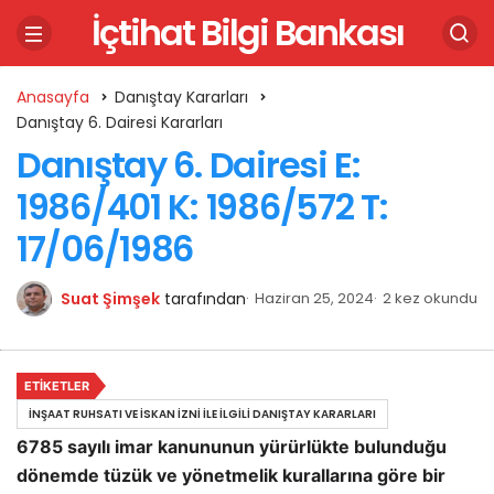
İçtihat Bilgi Bankası
Anasayfa
Danıştay Kararları
Danıştay 6. Dairesi Kararları
Danıştay 6. Dairesi E:
1986/401 K: 1986/572 T:
17/06/1986
Suat Şimşek
tarafından
Haziran 25, 2024
2 kez okundu
ETIKETLER
İNŞAAT RUHSATI VE İSKAN İZNI ILE İLGILI DANIŞTAY KARARLARI
6785 sayılı imar kanununun yürürlükte bulunduğu
dönemde tüzük ve yönetmelik kurallarına göre bir