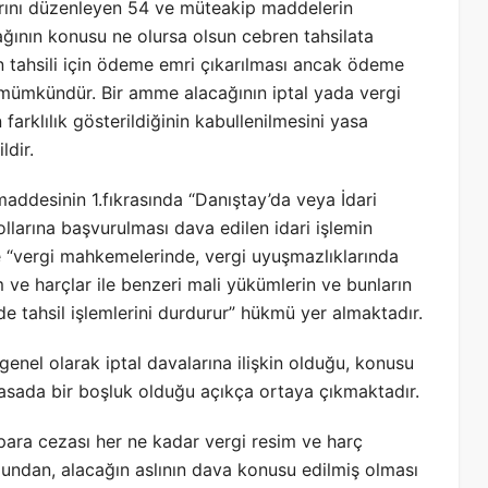
arını düzenleyen 54 ve müteakip maddelerin
ğının konusu ne olursa olsun cebren tahsilata
n tahsili için ödeme emri çıkarılması ancak ödeme
 mümkündür. Bir amme alacağının iptal yada vergi
arklılık gösterildiğinin kabullenilmesini yasa
dir.
addesinin 1.fıkrasında “Danıştay’da veya İdari
larına başvurulması dava edilen idari işlemin
 “vergi mahkemelerinde, vergi uyuşmazlıklarında
m ve harçlar ile benzeri mali yükümlerin ve bunların
 tahsil işlemlerini durdurur” hükmü yer almaktadır.
 genel olarak iptal davalarına ilişkin olduğu, konusu
asada bir boşluk olduğu açıkça ortaya çıkmaktadır.
ara cezası her ne kadar vergi resim ve harç
uğundan, alacağın aslının dava konusu edilmiş olması