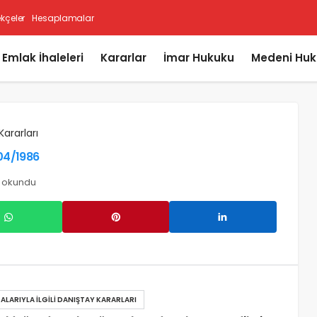
ekçeler
Hesaplamalar
i Emlak İhaleleri
Kararlar
İmar Hukuku
Medeni Huk
Kararları
/04/1986
z okundu
ALARIYLA İLGILI DANIŞTAY KARARLARI