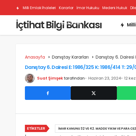
Milli Emlak İhaleleri
Kararlar
İmar Hukuku
Medeni Hukuk
Dil
İçtihat Bilgi Bankası
Kat Mülkiyeti
Mill
Anasayfa
Danıştay Kararları
Danıştay 6. Dairesi 
Danıştay 6. Dairesi E: 1986/325 K: 1986/414 T: 29
Suat Şimşek
tarafından
Haziran 23, 2024
12 ke
ETIKETLER
İMAR KANUNU 32 VE 42. MADDE YIKIM VE PARA CEZ