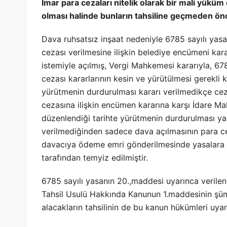
İmar para cezaları nitelik olarak bir mali yükü
olması halinde bunların tahsiline geçmeden önc
Dava ruhsatsız inşaat nedeniyle 6785 sayılı yas
cezası verilmesine ilişkin belediye encümeni kar
istemiyle açılmış, Vergi Mahkemesi kararıyla, 67
cezası kararlarının kesin ve yürütülmesi gerekli k
yürütmenin durdurulması kararı verilmedikçe ceza
cezasına ilişkin encümen kararına karşı İdare 
düzenlendiği tarihte yürütmenin durdurulması ya
verilmediğinden sadece dava açılmasının para ce
davacıya ödeme emri gönderilmesinde yasalara a
tarafından temyiz edilmiştir.
6785 sayılı yasanın 20.,maddesi uyarınca verilen
Tahsil Usulü Hakkında Kanunun 1.maddesinin şümu
alacakların tahsilinin de bu kanun hükümleri uyar