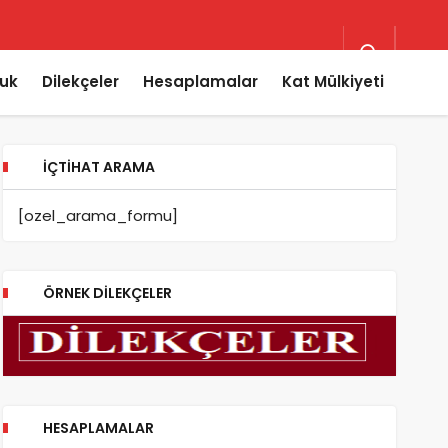
uk
Dilekçeler
Hesaplamalar
Kat Mülkiyeti
İÇTIHAT ARAMA
[ozel_arama_formu]
ÖRNEK DILEKÇELER
HESAPLAMALAR