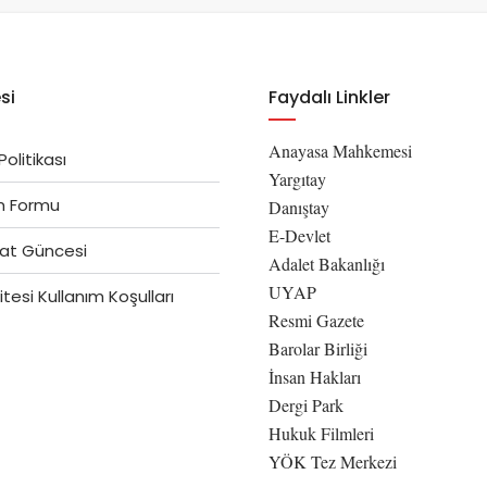
si
Faydalı Linkler
Anayasa Mahkemesi
 Politikası
Yargıtay
im Formu
Danıştay
E-Devlet
at Güncesi
Adalet Bakanlığı
UYAP
tesi Kullanım Koşulları
Resmi Gazete
Barolar Birliği
İnsan Hakları
Dergi Park
Hukuk Filmleri
YÖK Tez Merkezi