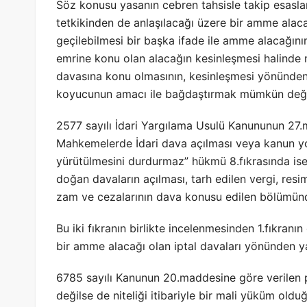
Söz konusu yasanın cebren tahsisle takip esasl
tetkikinden de anlaşılacağı üzere bir amme alaca
geçilebilmesi bir başka ifade ile amme alacağını
emrine konu olan alacağın kesinleşmesi halinde
davasına konu olmasının, kesinleşmesi yönünden f
koyucunun amacı ile bağdaştırmak mümkün değil
2577 sayılı İdari Yargılama Usulü Kanununun 27.m
Mahkemelerde İdari dava açılması veya kanun yol
yürütülmesini durdurmaz” hükmü 8.fıkrasında ise
doğan davaların açılması, tarh edilen vergi, resi
zam ve cezalarının dava konusu edilen bölümünde
Bu iki fıkranın birlikte incelenmesinden 1.fıkranın
bir amme alacağı olan iptal davaları yönünden y
6785 sayılı Kanunun 20.maddesine göre verilen p
değilse de niteliği itibariyle bir mali yüküm old