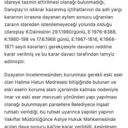
idareye tazmin ettirilmesi olanağı bulunmadığı,
Danıştay’ın istikrar kazanmış içtihatlarının da adli yargı
kararının icrasına dayanan eylem sonucu uğranılan
zararın idareden istenilemeyeceği yolunda olduğu
(danıştay 6.Dairesinin 29.1.1980/günlü, E:1976-8388,
K:1980-198 ve 17.6.1968 günlü, E:1967-1816, K:1968-
1871 sayılı kararları) gerekçesiyle davanın reddine
karar verilmiş ve bu karar davacı tarafından temyiz
edilmiştir.
Dosyanın incelenmesinden; korunması gerekli eski eser
olan Halime Hatun Medresesi bitişiğinde bulunan ve
eski eserin koruma alanı içerisinde kalması nedeniyle
imar ve eski eser mevzuatı yönünden yapı yapılması
olanağı bulunmayan parsellere Belediyece inşaat
ruhsatı verildiği, bu ruhsat uyarınca yapılan yapının
Vakıflar Müdürlüğünce Asliye Hukuk Mahkemesinde
açılan dava sonucu kal’ine karar verildiği, kesinleşen