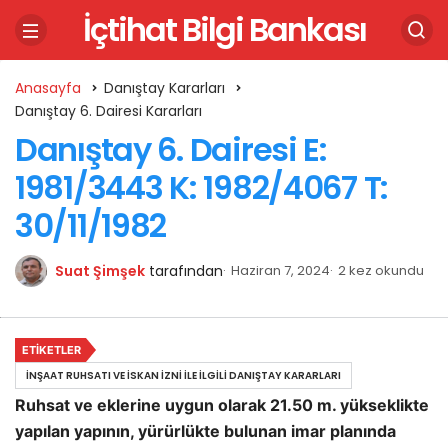
İçtihat Bilgi Bankası
Anasayfa
Danıştay Kararları
Danıştay 6. Dairesi Kararları
Danıştay 6. Dairesi E:
1981/3443 K: 1982/4067 T:
30/11/1982
Suat Şimşek
tarafından
Haziran 7, 2024
2 kez okundu
ETIKETLER
İNŞAAT RUHSATI VE İSKAN İZNI ILE İLGILI DANIŞTAY KARARLARI
Ruhsat ve eklerine uygun olarak 21.50 m. yükseklikte
yapılan yapının, yürürlükte bulunan imar planında