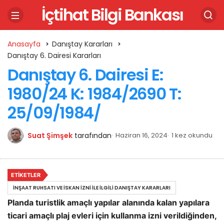
İçtihat Bilgi Bankası
Anasayfa
Danıştay Kararları
Danıştay 6. Dairesi Kararları
Danıştay 6. Dairesi E:
1980/24 K: 1984/2690 T:
25/09/1984/
Suat Şimşek
tarafından
Haziran 16, 2024
1 kez okundu
ETIKETLER
İNŞAAT RUHSATI VE İSKAN İZNI ILE İLGILI DANIŞTAY KARARLARI
Planda turistlik amaçlı yapılar alanında kalan yapılara
ticari amaçlı plaj evleri için kullanma izni verildiğinden,