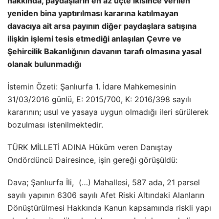
hakkında, paydaşların en az üçte ikisince verilen
yeniden bina yaptırılması kararına katılmayan
davacıya ait arsa payının diğer paydaşlara satışına
ilişkin işlemi tesis etmediği anlaşılan Çevre ve
Şehircilik Bakanlığının davanın tarafı olmasına yasal
olanak bulunmadığı
İstemin Özeti: Şanlıurfa 1. İdare Mahkemesinin
31/03/2016 günlü, E: 2015/700, K: 2016/398 sayılı
kararının; usul ve yasaya uygun olmadığı ileri sürülerek
bozulması istenilmektedir.
TÜRK MİLLETİ ADINA Hüküm veren Danıştay
Ondördüncü Dairesince, işin gereği görüşüldü:
Dava; Şanlıurfa İli, (…) Mahallesi, 587 ada, 21 parsel
sayılı yapının 6306 sayılı Afet Riski Altındaki Alanların
Dönüştürülmesi Hakkında Kanun kapsamında riskli yapı