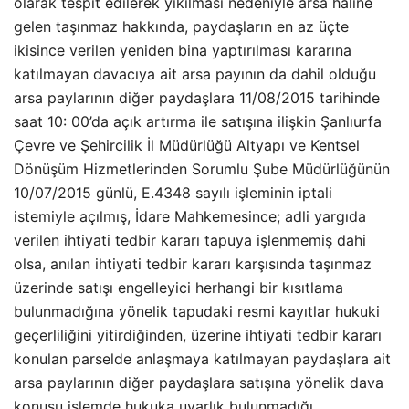
olarak tespit edilerek yıkılması nedeniyle arsa haline
gelen taşınmaz hakkında, paydaşların en az üçte
ikisince verilen yeniden bina yaptırılması kararına
katılmayan davacıya ait arsa payının da dahil olduğu
arsa paylarının diğer paydaşlara 11/08/2015 tarihinde
saat 10: 00’da açık artırma ile satışına ilişkin Şanlıurfa
Çevre ve Şehircilik İl Müdürlüğü Altyapı ve Kentsel
Dönüşüm Hizmetlerinden Sorumlu Şube Müdürlüğünün
10/07/2015 günlü, E.4348 sayılı işleminin iptali
istemiyle açılmış, İdare Mahkemesince; adli yargıda
verilen ihtiyati tedbir kararı tapuya işlenmemiş dahi
olsa, anılan ihtiyati tedbir kararı karşısında taşınmaz
üzerinde satışı engelleyici herhangi bir kısıtlama
bulunmadığına yönelik tapudaki resmi kayıtlar hukuki
geçerliliğini yitirdiğinden, üzerine ihtiyati tedbir kararı
konulan parselde anlaşmaya katılmayan paydaşlara ait
arsa paylarının diğer paydaşlara satışına yönelik dava
konusu işlemde hukuka uyarlık bulunmadığı