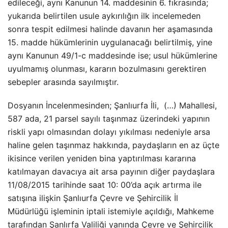
edileceği, aynı Kanunun 14. maddesinin 6. fıkrasında;
yukarıda belirtilen usule aykırılığın ilk incelemeden
sonra tespit edilmesi halinde davanın her aşamasında
15. madde hükümlerinin uygulanacağı belirtilmiş, yine
aynı Kanunun 49/1-c maddesinde ise; usul hükümlerine
uyulmamış olunması, kararın bozulmasını gerektiren
sebepler arasında sayılmıştır.
Dosyanın İncelenmesinden; Şanlıurfa İli, (…) Mahallesi,
587 ada, 21 parsel sayılı taşınmaz üzerindeki yapının
riskli yapı olmasından dolayı yıkılması nedeniyle arsa
haline gelen taşınmaz hakkında, paydaşların en az üçte
ikisince verilen yeniden bina yaptırılması kararına
katılmayan davacıya ait arsa payının diğer paydaşlara
11/08/2015 tarihinde saat 10: 00’da açık artırma ile
satışına ilişkin Şanlıurfa Çevre ve Şehircilik İl
Müdürlüğü işleminin iptali istemiyle açıldığı, Mahkeme
tarafından Şanlırfa Valiliği yanında Çevre ve Şehircilik