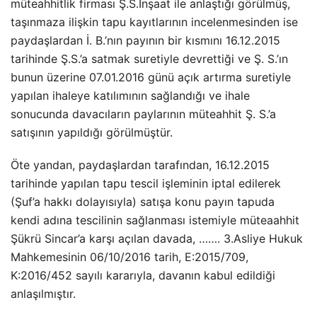
müteahhitlik firması Ş.S.İnşaat ile anlaştığı görülmüş,
taşınmaza ilişkin tapu kayıtlarının incelenmesinden ise
paydaşlardan İ. B.’nın payının bir kısmını 16.12.2015
tarihinde Ş.S.’a satmak suretiyle devrettiği ve Ş. S.’ın
bunun üzerine 07.01.2016 günü açık artırma suretiyle
yapılan ihaleye katılımının sağlandığı ve ihale
sonucunda davacıların paylarının müteahhit Ş. S.’a
satışının yapıldığı görülmüştür.
Öte yandan, paydaşlardan tarafından, 16.12.2015
tarihinde yapılan tapu tescil işleminin iptal edilerek
(Şuf’a hakkı dolayısıyla) satışa konu payın tapuda
kendi adına tescilinin sağlanması istemiyle müteaahhit
Şükrü Sincar’a karşı açılan davada, ……. 3.Asliye Hukuk
Mahkemesinin 06/10/2016 tarih, E:2015/709,
K:2016/452 sayılı kararıyla, davanın kabul edildiği
anlaşılmıştır.