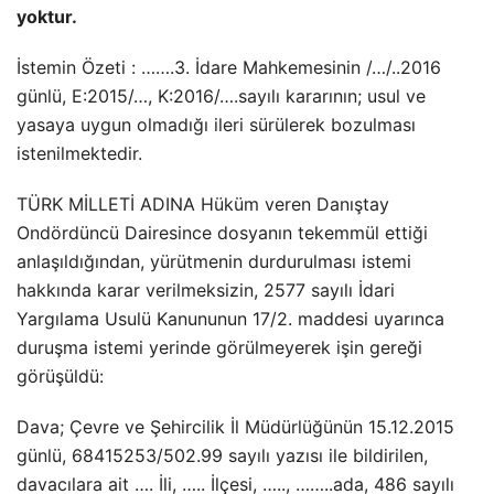
yoktur.
İstemin Özeti : …….3. İdare Mahkemesinin /…/..2016
günlü, E:2015/…, K:2016/….sayılı kararının; usul ve
yasaya uygun olmadığı ileri sürülerek bozulması
istenilmektedir.
TÜRK MİLLETİ ADINA Hüküm veren Danıştay
Ondördüncü Dairesince dosyanın tekemmül ettiği
anlaşıldığından, yürütmenin durdurulması istemi
hakkında karar verilmeksizin, 2577 sayılı İdari
Yargılama Usulü Kanununun 17/2. maddesi uyarınca
duruşma istemi yerinde görülmeyerek işin gereği
görüşüldü:
Dava; Çevre ve Şehircilik İl Müdürlüğünün 15.12.2015
günlü, 68415253/502.99 sayılı yazısı ile bildirilen,
davacılara ait …. İli, ….. İlçesi, ….., ……..ada, 486 sayılı