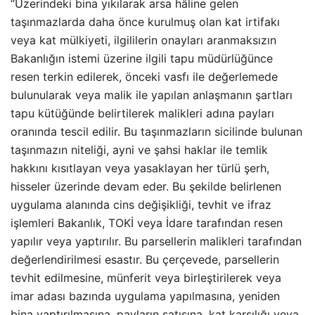
“Üzerindeki bina yıkılarak arsa hâline gelen
taşınmazlarda daha önce kurulmuş olan kat irtifakı
veya kat mülkiyeti, ilgililerin onayları aranmaksızın
Bakanlığın istemi üzerine ilgili tapu müdürlüğünce
resen terkin edilerek, önceki vasfı ile değerlemede
bulunularak veya malik ile yapılan anlaşmanın şartları
tapu kütüğünde belirtilerek malikleri adına payları
oranında tescil edilir. Bu taşınmazların sicilinde bulunan
taşınmazın niteliği, ayni ve şahsi haklar ile temlik
hakkını kısıtlayan veya yasaklayan her türlü şerh,
hisseler üzerinde devam eder. Bu şekilde belirlenen
uygulama alanında cins değişikliği, tevhit ve ifraz
işlemleri Bakanlık, TOKİ veya İdare tarafından resen
yapılır veya yaptırılır. Bu parsellerin malikleri tarafından
değerlendirilmesi esastır. Bu çerçevede, parsellerin
tevhit edilmesine, münferit veya birleştirilerek veya
imar adası bazında uygulama yapılmasına, yeniden
bina yaptırılmasına, payların satışına, kat karşılığı veya