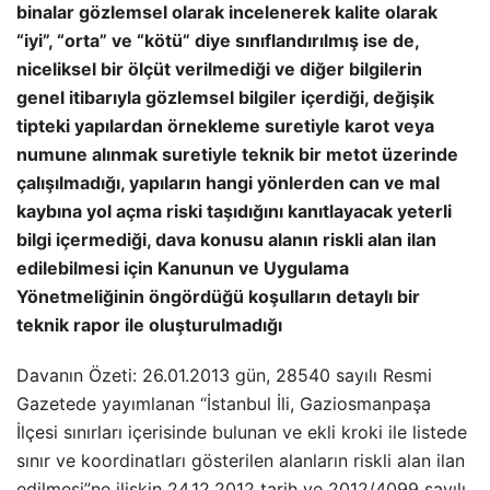
binalar gözlemsel olarak incelenerek kalite olarak
“iyi”, “orta” ve “kötü” diye sınıflandırılmış ise de,
niceliksel bir ölçüt verilmediği ve diğer bilgilerin
genel itibarıyla gözlemsel bilgiler içerdiği, değişik
tipteki yapılardan örnekleme suretiyle karot veya
numune alınmak suretiyle teknik bir metot üzerinde
çalışılmadığı, yapıların hangi yönlerden can ve mal
kaybına yol açma riski taşıdığını kanıtlayacak yeterli
bilgi içermediği, dava konusu alanın riskli alan ilan
edilebilmesi için Kanunun ve Uygulama
Yönetmeliğinin öngördüğü koşulların detaylı bir
teknik rapor ile oluşturulmadığı
Davanın Özeti: 26.01.2013 gün, 28540 sayılı Resmi
Gazetede yayımlanan “İstanbul İli, Gaziosmanpaşa
İlçesi sınırları içerisinde bulunan ve ekli kroki ile listede
sınır ve koordinatları gösterilen alanların riskli alan ilan
edilmesi”ne ilişkin 24.12.2012 tarih ve 2012/4099 sayılı