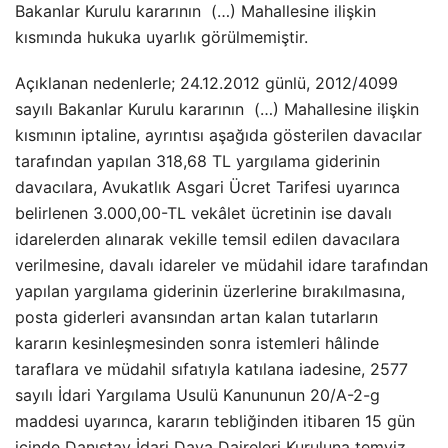
Bakanlar Kurulu kararının (…) Mahallesine ilişkin
kısmında hukuka uyarlık görülmemiştir.
Açıklanan nedenlerle; 24.12.2012 günlü, 2012/4099
sayılı Bakanlar Kurulu kararının (…) Mahallesine ilişkin
kısmının iptaline, ayrıntısı aşağıda gösterilen davacılar
tarafından yapılan 318,68 TL yargılama giderinin
davacılara, Avukatlık Asgari Ücret Tarifesi uyarınca
belirlenen 3.000,00-TL vekâlet ücretinin ise davalı
idarelerden alınarak vekille temsil edilen davacılara
verilmesine, davalı idareler ve müdahil idare tarafından
yapılan yargılama giderinin üzerlerine bırakılmasına,
posta giderleri avansından artan kalan tutarların
kararın kesinleşmesinden sonra istemleri hâlinde
taraflara ve müdahil sıfatıyla katılana iadesine, 2577
sayılı İdari Yargılama Usulü Kanununun 20/A-2-g
maddesi uyarınca, kararın tebliğinden itibaren 15 gün
içinde Danıştay İdari Dava Daireleri Kuruluna temyiz