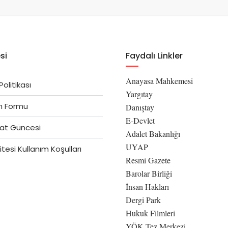
si
Faydalı Linkler
Anayasa Mahkemesi
 Politikası
Yargıtay
im Formu
Danıştay
E-Devlet
at Güncesi
Adalet Bakanlığı
UYAP
tesi Kullanım Koşulları
Resmi Gazete
Barolar Birliği
İnsan Hakları
Dergi Park
Hukuk Filmleri
YÖK Tez Merkezi