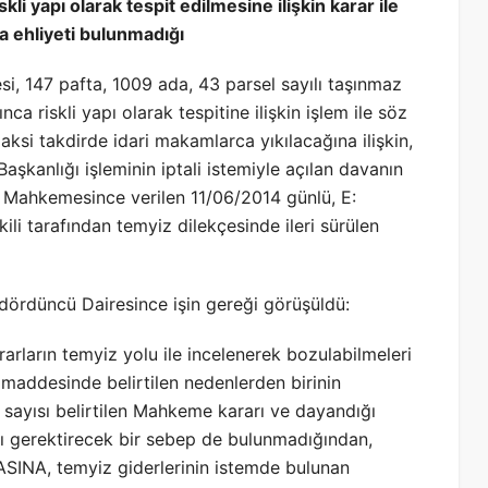
li yapı olarak tespit edilmesine ilişkin karar ile
ma ehliyeti bulunmadığı
lesi, 147 pafta, 1009 ada, 43 parsel sayılı taşınmaz
a riskli yapı olarak tespitine ilişkin işlem ile söz
 aksi takdirde idari makamlarca yıkılacağına ilişkin,
aşkanlığı işleminin iptali istemiyle açılan davanın
e Mahkemesince verilen 11/06/2014 günlü, E:
ili tarafından temyiz dilekçesinde ileri sürülen
rdüncü Dairesince işin gereği görüşüldü:
arların temyiz yolu ile incelenerek bozulabilmeleri
 maddesinde belirtilen nedenlerden birinin
sayısı belirtilen Mahkeme kararı ve dayandığı
ı gerektirecek bir sebep de bulunmadığından,
ASINA, temyiz giderlerinin istemde bulunan