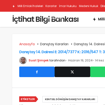
Milli Emlak İhaleleri
Kararlar
İmar Hukuku
Medeni Hukuk
Dil
İçtihat Bilgi Bankası
Kat Mülkiyeti
Mill
Anasayfa
Danıştay Kararları
Danıştay 14. Dairesi
Danıştay 14. Dairesi E: 2014/7377 K: 2016/547 T: 3
Suat Şimşek
tarafından
Haziran 19, 2024
14 kez
ETIKETLER
KENTSEL DÖNÜŞÜM DANIŞTAY KARARLARI