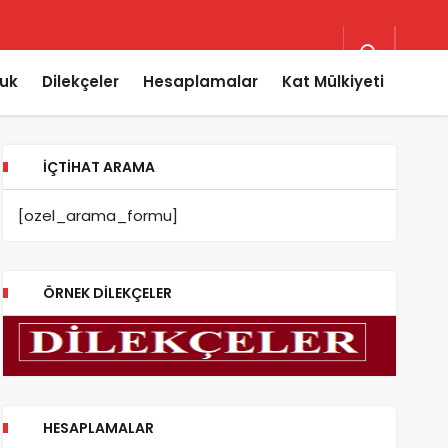
uk
Dilekçeler
Hesaplamalar
Kat Mülkiyeti
İÇTIHAT ARAMA
[ozel_arama_formu]
ÖRNEK DILEKÇELER
HESAPLAMALAR