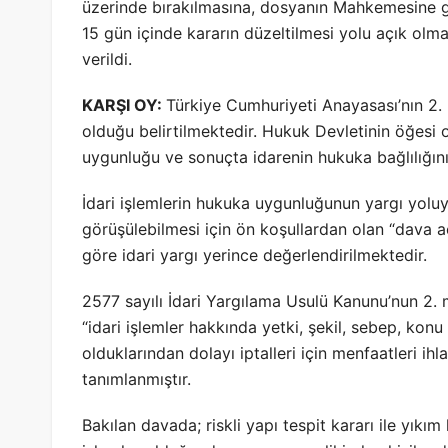
üzerinde bırakılmasına, dosyanın Mahkemesine gö
15 gün içinde kararın düzeltilmesi yolu açık olm
verildi.
KARŞI OY:
Türkiye Cumhuriyeti Anayasası’nın 2.
olduğu belirtilmektedir. Hukuk Devletinin öğesi o
uygunluğu ve sonuçta idarenin hukuka bağlılığının
İdari işlemlerin hukuka uygunluğunun yargı yoluy
görüşülebilmesi için ön koşullardan olan “dava aç
göre idari yargı yerince değerlendirilmektedir.
2577 sayılı İdari Yargılama Usulü Kanunu’nun 2. m
“idari işlemler hakkında yetki, şekil, sebep, konu
olduklarından dolayı iptalleri için menfaatleri ihl
tanımlanmıştır.
Bakılan davada; riskli yapı tespit kararı ile yıkı