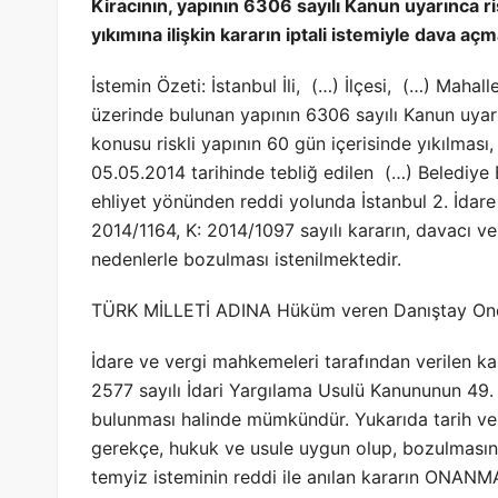
Kiracının, yapının 6306 sayılı Kanun uyarınca risk
yıkımına ilişkin kararın iptali istemiyle dava aç
İstemin Özeti: İstanbul İli, (…) İlçesi, (…) Mahal
üzerinde bulunan yapının 6306 sayılı Kanun uyarınc
konusu riskli yapının 60 gün içerisinde yıkılması,
05.05.2014 tarihinde tebliğ edilen (…) Belediye B
ehliyet yönünden reddi yolunda İstanbul 2. İdar
2014/1164, K: 2014/1097 sayılı kararın, davacı vek
nedenlerle bozulması istenilmektedir.
TÜRK MİLLETİ ADINA Hüküm veren Danıştay Ondö
İdare ve vergi mahkemeleri tarafından verilen kar
2577 sayılı İdari Yargılama Usulü Kanununun 49.
bulunması halinde mümkündür. Yukarıda tarih ve 
gerekçe, hukuk ve usule uygun olup, bozulmasın
temyiz isteminin reddi ile anılan kararın ONANM