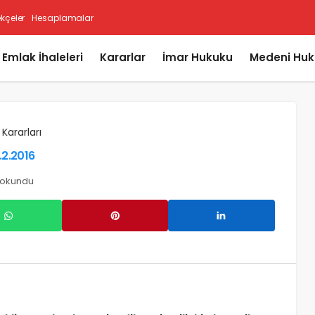
ekçeler
Hesaplamalar
i Emlak İhaleleri
Kararlar
İmar Hukuku
Medeni Huk
 Kararları
.2.2016
 okundu