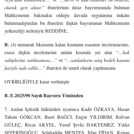
olarak geri alınır.
” ibarelerinin itiraz başvurusunda bulunan
Mahkemenin bakmakta olduğu davada uygulanma imkânı
bulunmadığından bu ibarelere ilişkin başvurunun Mahkemenin
yetkisizliği nedeniyle REDDİNE,
B.
(4) numaralı fıkrasının kalan kısmının esasının incelenmesine,
esasa ilişkin incelemenin anılan kısımda yer alan “
…hak
sahiplerine satılmaması,…
” ve “
…satılanların satış bedeli kanuni
faiziyle iade edilir,…
” ibareleri ile sınırlı olarak yapılmasına
OYBİRLİĞİYLE karar verilmiştir.
B. E.2025/90 Sayılı Başvuru Yönünden
7. Anılan İçtüzük hükümleri uyarınca Kadir ÖZKAYA, Hasan
Tahsin GÖKCAN, Basri BAĞCI, Engin YILDIRIM, Rıdvan
GÜLEÇ, Recai AKYEL, Yusuf Şevki HAKYEMEZ, Yıldız
SEFERİNOĞLU, Selahaddin MENTEŞ, İrfan FİDAN, Kenan