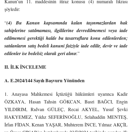
Kanun’un 11. maddesinin itiraz konusu (4) numaralı fıkrası
şöyledir:
“
(4) Bu Kanun kapsamında kalan taşınmazlardan hak
sahiplerine satılmaması, ilgililerine devredilmemesi veya iade
edilmemesi gerektiği halde bu tasarruflara konu edilenlerden;
satılanların satış bedeli kanuni faiziyle iade edilir, devir ve iade
edilenler ise bedelsiz olarak geri alınır.
”
II. İLK İNCELEME
A. E.2024/144 Sayılı Başvuru Yönünden
1. Anayasa Mahkemesi İçtüzüğü hükümleri uyarınca Kadir
ÖZKAYA, Hasan Tahsin GÖKCAN, Basri BAĞCI, Engin
YILDIRIM, Rıdvan GÜLEÇ, Recai AKYEL, Yusuf Şevki
HAKYEMEZ, Yıldız SEFERİNOĞLU, Selahaddin MENTEŞ,
İrfan FİDAN, Kenan YAŞAR, Muhterem İNCE, Yılmaz AKÇİL