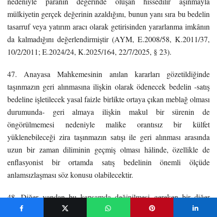
nedeniyle paranın değerinde oluşan hissedilir aşınmayla
mülkiyetin gerçek değerinin azaldığını, bunun yanı sıra bu bedelin
tasarruf veya yatırım aracı olarak getirisinden yararlanma imkânın
da kalmadığını değerlendirmiştir (AYM, E.2008/58, K.2011/37,
10/2/2011; E.2024/24, K.2025/164, 22/7/2025, § 23).
47. Anayasa Mahkemesinin anılan kararları gözetildiğinde
taşınmazın geri alınmasına ilişkin olarak ödenecek bedelin -satış
bedeline işletilecek yasal faizle birlikte ortaya çıkan meblağ olması
durumunda- geri almaya ilişkin makul bir sürenin de
öngörülmemesi nedeniyle malike orantısız bir külfet
yüklenebileceği zira taşınmazın satışı ile geri alınması arasında
uzun bir zaman diliminin geçmiş olması hâlinde, özellikle de
enflasyonist bir ortamda satış bedelinin önemli ölçüde
anlamsızlaşması söz konusu olabilecektir.
48. Diğer yandan bu kapsamda değinilmesi gereken bir diğer
husus ise satış bedeli ve bu bedele işletilecek kanuni faiz