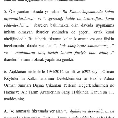
5. Öte yandan fıkrada yer alan “
Bu Kanun kapsamında kalan
taşınmazlardan…
” ve “
…gerektiği halde bu tasarruflara konu
edilenlerden;…
” ibareleri bakılmakta olan davada uygulanma
imkânı olmayan ibareler yönünden de geçerli, ortak kural
niteliğindedir. Bu itibarla fıkranın kalan kısmının esasına ilişkin
incelemenin fıkrada yer alan “
…hak sahiplerine satılmaması,…
”
ve “
…satılanların satış bedeli kanuni faiziyle iade edilir,…
”
ibareleri ile sınırlı olarak yapılması gerekir.
6. Açıklanan nedenlerle 19/4/2012 tarihli ve 6292 sayılı Orman
Köylülerinin Kalkınmalarının Desteklenmesi ve Hazine Adına
Orman Sınırları Dışına Çıkarılan Yerlerin Değerlendirilmesi ile
Hazineye Ait Tarım Arazilerinin Satışı Hakkında Kanun’un 11.
maddesinin;
A.
(4) numaralı fıkrasında yer alan “
…ilgililerine devredilmemesi
veya iade edilmemesi…
” ve “
…devir ve iade edilenler ise bedelsiz