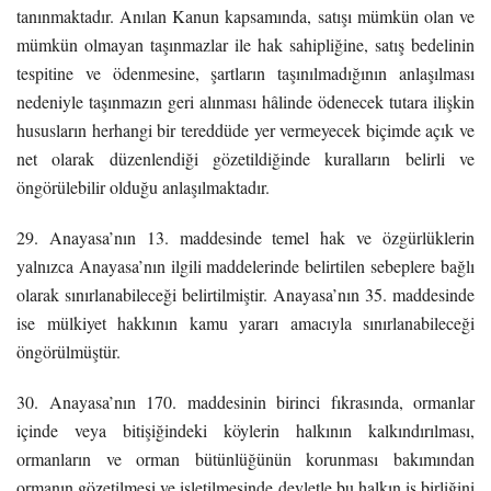
tanınmaktadır. Anılan Kanun kapsamında, satışı mümkün olan ve
mümkün olmayan taşınmazlar ile hak sahipliğine, satış bedelinin
tespitine ve ödenmesine, şartların taşınılmadığının anlaşılması
nedeniyle taşınmazın geri alınması hâlinde ödenecek tutara ilişkin
hususların herhangi bir tereddüde yer vermeyecek biçimde açık ve
net olarak düzenlendiği gözetildiğinde kuralların belirli ve
öngörülebilir olduğu anlaşılmaktadır.
29. Anayasa’nın 13. maddesinde temel hak ve özgürlüklerin
yalnızca Anayasa’nın ilgili maddelerinde belirtilen sebeplere bağlı
olarak sınırlanabileceği belirtilmiştir. Anayasa’nın 35. maddesinde
ise mülkiyet hakkının kamu yararı amacıyla sınırlanabileceği
öngörülmüştür.
30. Anayasa’nın 170. maddesinin birinci fıkrasında, ormanlar
içinde veya bitişiğindeki köylerin halkının kalkındırılması,
ormanların ve orman bütünlüğünün korunması bakımından
ormanın gözetilmesi ve işletilmesinde devletle bu halkın iş birliğini