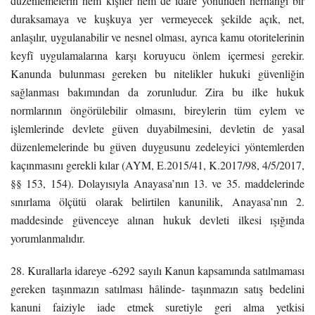
düzenlemelerin hem kişiler hem de idare yönünden herhangi bir
duraksamaya ve kuşkuya yer vermeyecek şekilde açık, net,
anlaşılır, uygulanabilir ve nesnel olması, ayrıca kamu otoritelerinin
keyfî uygulamalarına karşı koruyucu önlem içermesi gerekir.
Kanunda bulunması gereken bu nitelikler hukuki güvenliğin
sağlanması bakımından da zorunludur. Zira bu ilke hukuk
normlarının öngörülebilir olmasını, bireylerin tüm eylem ve
işlemlerinde devlete güven duyabilmesini, devletin de yasal
düzenlemelerinde bu güven duygusunu zedeleyici yöntemlerden
kaçınmasını gerekli kılar (AYM, E.2015/41, K.2017/98, 4/5/2017,
§§ 153, 154). Dolayısıyla Anayasa’nın 13. ve 35. maddelerinde
sınırlama ölçütü olarak belirtilen kanunilik, Anayasa’nın 2.
maddesinde güvenceye alınan hukuk devleti ilkesi ışığında
yorumlanmalıdır.
28. Kurallarla idareye -6292 sayılı Kanun kapsamında satılmaması
gereken taşınmazın satılması hâlinde- taşınmazın satış bedelini
kanuni faiziyle iade etmek suretiyle geri alma yetkisi