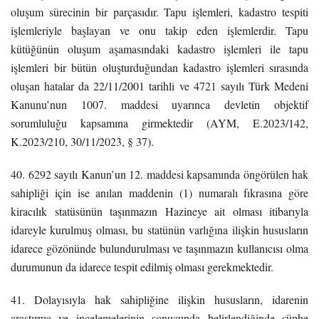
oluşum sürecinin bir parçasıdır. Tapu işlemleri, kadastro tespiti
işlemleriyle başlayan ve onu takip eden işlemlerdir. Tapu
kütüğünün oluşum aşamasındaki kadastro işlemleri ile tapu
işlemleri bir bütün oluşturduğundan kadastro işlemleri sırasında
oluşan hatalar da 22/11/2001 tarihli ve 4721 sayılı Türk Medeni
Kanunu’nun 1007. maddesi uyarınca devletin objektif
sorumluluğu kapsamına girmektedir (AYM, E.2023/142,
K.2023/210, 30/11/2023, § 37).
40. 6292 sayılı Kanun’un 12. maddesi kapsamında öngörülen hak
sahipliği için ise anılan maddenin (1) numaralı fıkrasına göre
kiracılık statüsünün taşınmazın Hazineye ait olması itibarıyla
idareyle kurulmuş olması, bu statünün varlığına ilişkin hususların
idarece gözönünde bulundurulması ve taşınmazın kullanıcısı olma
durumunun da idarece tespit edilmiş olması gerekmektedir.
41. Dolayısıyla hak sahipliğine ilişkin hususların, idarenin
araştırma ve incelemelerinin sonucunda belirlendiğinde şüphe