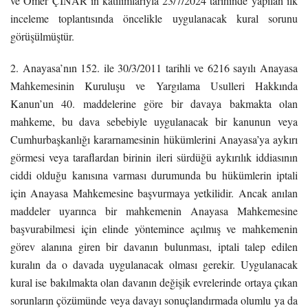
ve Ömer ÇINAR’ın katılımlarıyla 23/7/2024 tarihinde yapılan ilk
inceleme toplantısında öncelikle uygulanacak kural sorunu
görüşülmüştür.
2. Anayasa’nın 152. ile 30/3/2011 tarihli ve 6216 sayılı Anayasa
Mahkemesinin Kuruluşu ve Yargılama Usulleri Hakkında
Kanun’un 40. maddelerine göre bir davaya bakmakta olan
mahkeme, bu dava sebebiyle uygulanacak bir kanunun veya
Cumhurbaşkanlığı kararnamesinin hükümlerini Anayasa’ya aykırı
görmesi veya taraflardan birinin ileri sürdüğü aykırılık iddiasının
ciddi olduğu kanısına varması durumunda bu hükümlerin iptali
için Anayasa Mahkemesine başvurmaya yetkilidir. Ancak anılan
maddeler uyarınca bir mahkemenin Anayasa Mahkemesine
başvurabilmesi için elinde yöntemince açılmış ve mahkemenin
görev alanına giren bir davanın bulunması, iptali talep edilen
kuralın da o davada uygulanacak olması gerekir. Uygulanacak
kural ise bakılmakta olan davanın değişik evrelerinde ortaya çıkan
sorunların çözümünde veya davayı sonuçlandırmada olumlu ya da