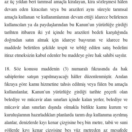
az üç yıldan beri tarımsal amaçla kiralayan, kira sözleşmesi hâlen
devam eden kiracıları veya bu arazileri aynı süreyle tarımsal
amaçla kullanan ve kullanımlarının devam ettiği idarece belirlenen
kullanıcıları ya da paydaşlarından bu Kanun’un yürürlüğe girdiği
tarihten itibaren iki yıl içinde bu arazileri bedeli karşılığında
doğrudan satın almak için idareye başvuran ve idarece bu
maddede belirtilen şekilde tespit ve tebliğ edilen satış bedelini
itiraz etmeksizin kabul edenler bu maddeye göre hak sahibi sayılır.
18. Söz konusu maddenin (3) numaralı fıkrasında da hak
sahiplerine satışın yapılmayacağı hâller düzenlenmiştir. Anılan
fıkraya göre kamu hizmetine tahsis edilmiş veya fiilen bu amaçla
kullanılanlar, Kanun’un yürürlüğe girdiği tarihte geçerli olan
belediye ve mücavir alan sınırları içinde kalan yerler, belediye ve
mücavir alan sınırları dışında olmakla birlikte kamu kurum ve
kuruluşlarının hazırladıkları planlarda tarım dışı kullanıma ayrılmış
alanlar, denizlerde kıyı kenar çizgisine beş bin metre, tabii ve suni
göllerde kıyı kenar çizgisine beş yüz metreden az mesafede