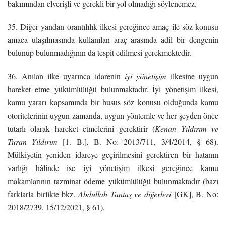
bakımından elverişli ve gerekli bir yol olmadığı söylenemez.
35. Diğer yandan orantılılık ilkesi gereğince amaç ile söz konusu
amaca ulaşılmasında kullanılan araç arasında adil bir dengenin
bulunup bulunmadığının da tespit edilmesi gerekmektedir.
36. Anılan ilke uyarınca idarenin
iyi yönetişim
ilkesine uygun
hareket etme yükümlülüğü bulunmaktadır. İyi yönetişim ilkesi,
kamu yararı kapsamında bir husus söz konusu olduğunda kamu
otoritelerinin uygun zamanda, uygun yöntemle ve her şeyden önce
tutarlı olarak hareket etmelerini gerektirir (
Kenan Yıldırım ve
Turan Yıldırım
[1. B.]
,
B. No: 2013/711, 3/4/2014, § 68).
Mülkiyetin yeniden idareye geçirilmesini gerektiren bir hatanın
varlığı hâlinde ise iyi yönetişim ilkesi gereğince kamu
makamlarının tazminat ödeme yükümlülüğü bulunmaktadır (bazı
farklarla birlikte bkz.
Abdullah Tantaş ve diğerleri
[GK], B. No:
2018/2739, 15/12/2021, § 61).