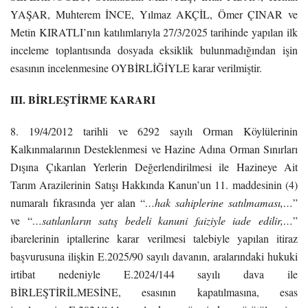
YAŞAR, Muhterem İNCE, Yılmaz AKÇİL, Ömer ÇINAR ve
Metin KIRATLI’nın katılımlarıyla 27/3/2025 tarihinde yapılan ilk
inceleme toplantısında dosyada eksiklik bulunmadığından işin
esasının incelenmesine OYBİRLİĞİYLE karar verilmiştir.
III. BİRLEŞTİRME KARARI
8. 19/4/2012 tarihli ve 6292 sayılı Orman Köylülerinin
Kalkınmalarının Desteklenmesi ve Hazine Adına Orman Sınırları
Dışına Çıkarılan Yerlerin Değerlendirilmesi ile Hazineye Ait
Tarım Arazilerinin Satışı Hakkında Kanun’un 11. maddesinin (4)
numaralı fıkrasında yer alan “
…hak sahiplerine satılmaması,…
”
ve “
…satılanların satış bedeli kanuni faiziyle iade edilir,…
”
ibarelerinin iptallerine karar verilmesi talebiyle yapılan itiraz
başvurusuna ilişkin E.2025/90 sayılı davanın, aralarındaki hukuki
irtibat nedeniyle E.2024/144 sayılı dava ile
BİRLEŞTİRİLMESİNE, esasının kapatılmasına, esas