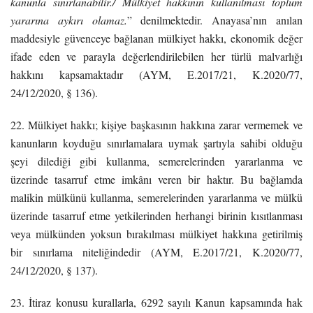
kanunla sınırlanabilir./ Mülkiyet hakkının kullanılması toplum
yararına aykırı olamaz.
” denilmektedir. Anayasa’nın anılan
maddesiyle güvenceye bağlanan mülkiyet hakkı, ekonomik değer
ifade eden ve parayla değerlendirilebilen her türlü malvarlığı
hakkını kapsamaktadır (AYM, E.2017/21, K.2020/77,
24/12/2020, § 136).
22. Mülkiyet hakkı; kişiye başkasının hakkına zarar vermemek ve
kanunların koyduğu sınırlamalara uymak şartıyla sahibi olduğu
şeyi dilediği gibi kullanma, semerelerinden yararlanma ve
üzerinde tasarruf etme imkânı veren bir haktır. Bu bağlamda
malikin mülkünü kullanma, semerelerinden yararlanma ve mülkü
üzerinde tasarruf etme yetkilerinden herhangi birinin kısıtlanması
veya mülkünden yoksun bırakılması mülkiyet hakkına getirilmiş
bir sınırlama niteliğindedir (AYM, E.2017/21, K.2020/77,
24/12/2020, § 137).
23. İtiraz konusu kurallarla, 6292 sayılı Kanun kapsamında hak