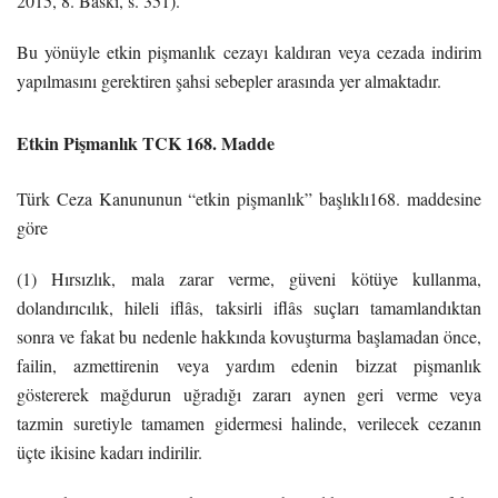
2015, 8. Baskı, s. 351).
Bu yönüyle etkin pişmanlık cezayı kaldıran veya cezada indirim
yapılmasını gerektiren şahsi sebepler arasında yer almaktadır.
Etkin Pişmanlık TCK 168. Madde
Türk Ceza Kanununun “etkin pişmanlık” başlıklı168. maddesine
göre
(1) Hırsızlık, mala zarar verme, güveni kötüye kullanma,
dolandırıcılık, hileli iflâs, taksirli iflâs suçları tamamlandıktan
sonra ve fakat bu nedenle hakkında kovuşturma başlamadan önce,
failin, azmettirenin veya yardım edenin bizzat pişmanlık
göstererek mağdurun uğradığı zararı aynen geri verme veya
tazmin suretiyle tamamen gidermesi halinde, verilecek cezanın
üçte ikisine kadarı indirilir.