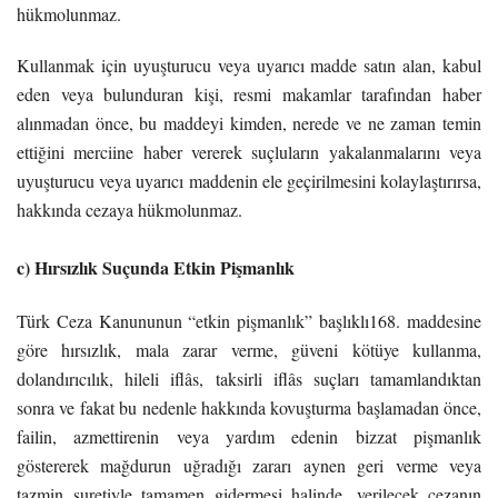
hükmolunmaz.
Kullanmak için uyuşturucu veya uyarıcı madde satın alan, kabul
eden veya bulunduran kişi, resmi makamlar tarafından haber
alınmadan önce, bu maddeyi kimden, nerede ve ne zaman temin
ettiğini merciine haber vererek suçluların yakalanmalarını veya
uyuşturucu veya uyarıcı maddenin ele geçirilmesini kolaylaştırırsa,
hakkında cezaya hükmolunmaz.
c) Hırsızlık Suçunda Etkin Pişmanlık
Türk Ceza Kanununun “etkin pişmanlık” başlıklı168. maddesine
göre hırsızlık, mala zarar verme, güveni kötüye kullanma,
dolandırıcılık, hileli iflâs, taksirli iflâs suçları tamamlandıktan
sonra ve fakat bu nedenle hakkında kovuşturma başlamadan önce,
failin, azmettirenin veya yardım edenin bizzat pişmanlık
göstererek mağdurun uğradığı zararı aynen geri verme veya
tazmin suretiyle tamamen gidermesi halinde, verilecek cezanın